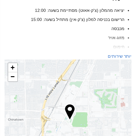
יציאה מהמלון (צ'ק-אאוט) מסתיימת בשעה: 12:00
הרישום בכניסה למלון (צ'ק-אין) מתחיל בשעה: 15:00
מכבסה
מזוג-אויר
חימום
מעלית
יותר שירותים
למבוגרים בלבד
+
אנשים עם ניידות מוגבלת
−
חדרים ללא לעשן
אזור עישון
אין כניסה לחיות מחמד
בריאות
בר-בריכה