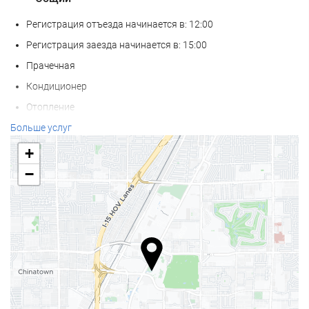
Регистрация отъезда начинается в: 12:00
Регистрация заезда начинается в: 15:00
Прачечная
Кондиционер
Отопление
Лифт
Больше услуг
Только для взрослых
+
Доступ для лиц с ограниченной подвижностью
−
Номер для не курящих
Зона для курения
Домашние питомцы не допускаются
Велнес
Бар у бассейна