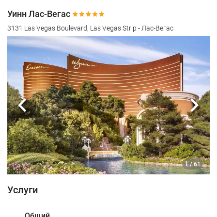
Уинн Лас-Вегас
3131 Las Vegas Boulevard, Las Vegas Strip - Лас-Вегас
Предыдущий
Сле
1
/ 61
Услуги
Общий