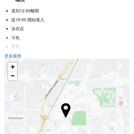
直到12:00離開
從15:00 開始進入
泳衣店
冷氣
暖氣
電梯
更多服務
僅限成人入住
+
殘疾人專用入口
−
不吸煙房
吸煙區
不允許寵物
健康
池邊酒吧