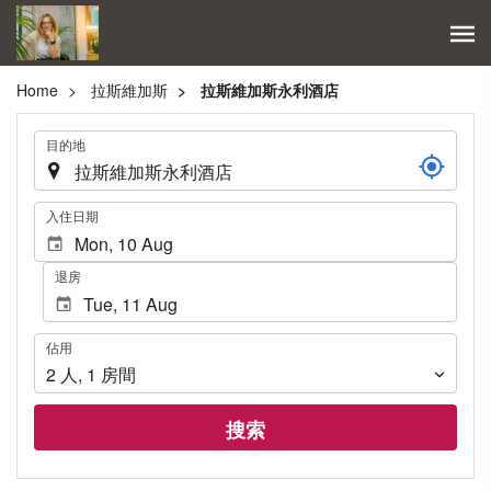
Home
拉斯維加斯
拉斯維加斯永利酒店
.
目的地
.
入住日期
退房
佔
佔用
用
2
人
,
1
房間
搜索