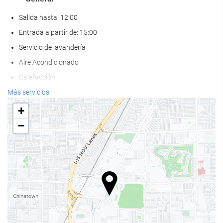
Salida hasta: 12:00
Entrada a partir de: 15:00
Servicio de lavandería
Aire Acondicionado
Calefacción
Ascensor
Más servicios
Solo para adultos
+
Adaptado para personas con movilidad reducida
−
Habitaciones No fumadores
Zona de fumadores
No admite mascotas
Bienestar
Pool bar