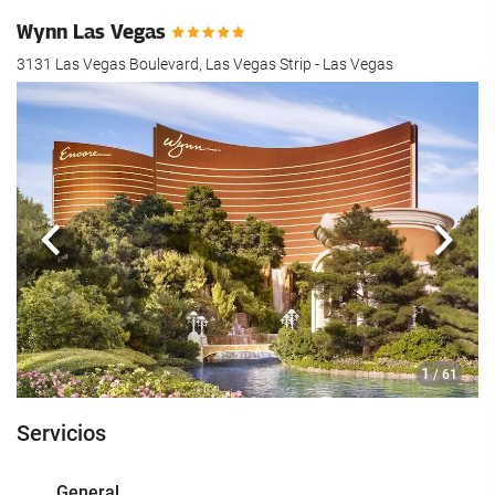
Wynn Las Vegas
3131 Las Vegas Boulevard, Las Vegas Strip - Las Vegas
Anterior
Sigui
1
/ 61
Servicios
General